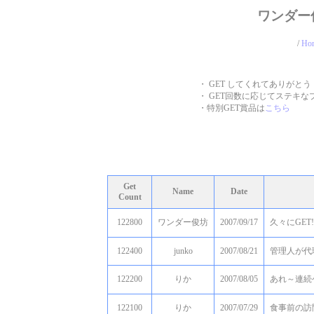
ワンダー
/
Ho
・ GET してくれてありがとう
・ GET回数に応じてステキな
・特別GET賞品は
こちら
Get
Name
Date
Count
122800
ワンダー俊坊
2007/09/17
久々にGET!
122400
junko
2007/08/21
管理人が代
122200
りか
2007/08/05
あれ～連続
122100
りか
2007/07/29
食事前の訪